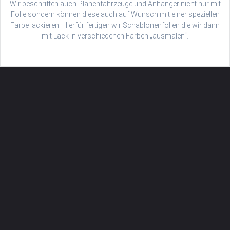
Wir beschriften auch Planenfahrzeuge und Anhänger nicht nur mit
Folie sondern können diese auch auf Wunsch mit einer speziellen
Farbe lackieren. Hierfür fertigen wir Schablonenfolien die wir dann
mit Lack in verschiedenen Farben „ausmalen“.