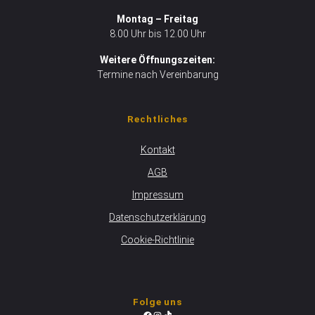
Montag – Freitag
8.00 Uhr bis 12.00 Uhr
Weitere Öffnungszeiten:
Termine nach Vereinbarung
Rechtliches
Kontakt
AGB
Impressum
Datenschutzerklärung
Cookie-Richtlinie
Folge uns
Facebook
Instagram
TikTok